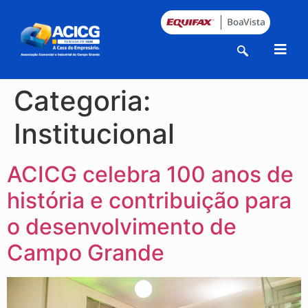
⠀⠀⠀⠀⠀⠀⠀⠀⠀
Categoria:
Institucional
ACICG celebra 100 anos de
história e contribuição para
o desenvolvimento de
Campo Grande