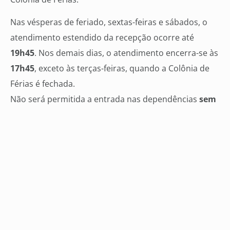
Nas vésperas de feriado, sextas-feiras e sábados, o
atendimento estendido da recepção ocorre até
19h45
. Nos demais dias, o atendimento encerra-se às
17h45
, exceto às terças-feiras, quando a Colônia de
Férias é fechada.
Não será permitida a entrada nas dependências
sem
realizar o controle de acesso até às 19h30 na
recepção
.
As saunas funcionam sob demanda, aos
sábados e
feriados
, das
10h30 às 12h30
e das
14h às 19h30
, e
aos
domingos
, das
9h30 às 12h30
e das
14h às
17h30
.
Deliberado em Assembleia de Associados realizada