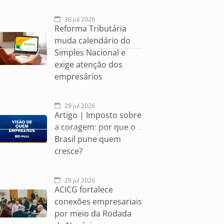
30 jul 2026
Reforma Tributária
muda calendário do
Simples Nacional e
exige atenção dos
empresários
29 jul 2026
Artigo | Imposto sobre
a coragem: por que o
Brasil pune quem
cresce?
29 jul 2026
ACICG fortalece
conexões empresariais
por meio da Rodada