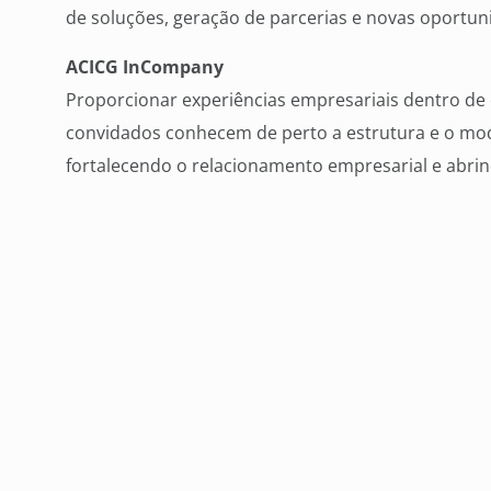
de soluções, geração de parcerias e novas oportun
ACICG InCompany
Proporcionar experiências empresariais dentro de
convidados conhecem de perto a estrutura e o mod
fortalecendo o relacionamento empresarial e abri
oportunidades comerciais.
ACICG nos Bairros
O projeto leva a associação até diferentes regiõe
empresários locais para compartilhar informações 
desenvolvimento empresarial.
Oficina do Empresarinho
A Oficina estimula a cultura empreendedora entre c
experiências práticas voltadas ao empreendedorism