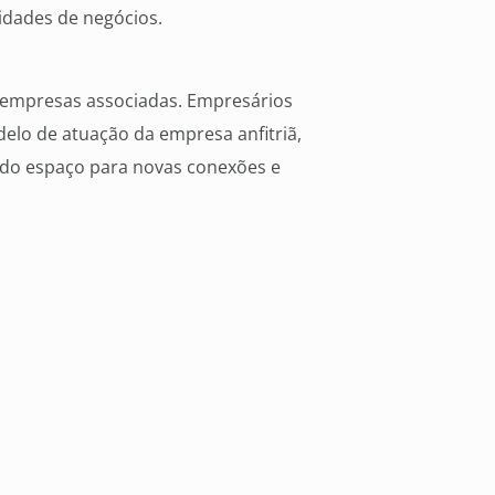
idades de negócios.
 empresas associadas. Empresários
elo de atuação da empresa anfitriã,
ndo espaço para novas conexões e
s da cidade, promovendo encontros com
estratégicas sobre gestão, mercado e
rianças por meio de atividades educativas e
o e à educação financeira.