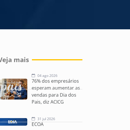
Veja mais
04 ago 2026
76% dos empresários
esperam aumentar as
vendas para Dia dos
Pais, diz ACICG
31 jul 2026
ECOA