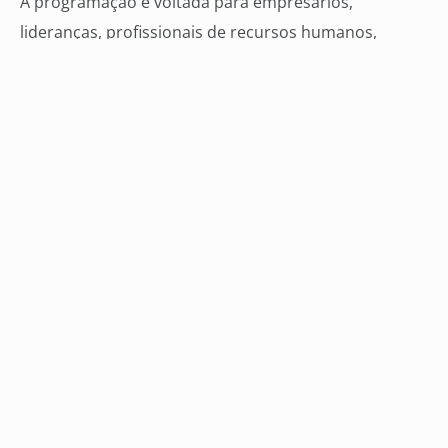
A programação é voltada para empresários,
lideranças, profissionais de recursos humanos,
segurança do trabalho e demais interessados em
compreender as atualizações da NR-1, especialmente
diante da inclusão dos fatores psicossociais na
gestão organizacional.
As inscrições são gratuitas e podem ser realizadas
pela
plataforma Sympla
ou pelo WhatsApp (67) 99268-
5807. As vagas são limitadas.