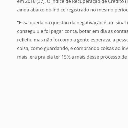
em 2016 (37). O Índice de Recuperação de Crédito (
ainda abaixo do índice registrado no mesmo períod
“Essa queda na questão da negativação é um sinal 
conseguiu e foi pagar conta, botar em dia as cont
refletiu mas não foi como a gente esperava, a pess
coisa, como guardando, e comprando coisas ao invé
mais, era pra ela ter 15% a mais desse processo d
não teve isso” disse o presidente.
Analisando o comportamento histórico do empreg
inadimplência, demonstra que existe correlação en
no vencimento. “Em Campo Grande estamos depen
público, então pagamento da Prefeitura e do Estad
nos deixado em uma situação menos pior. Mas o qu
desempregados dos últimos 24 meses consigam v