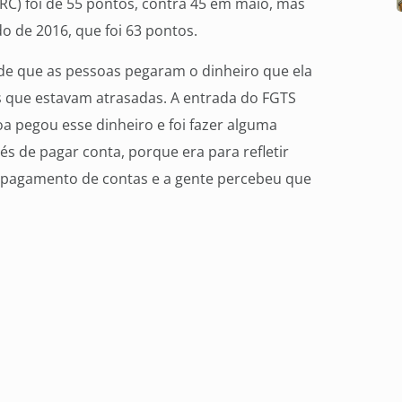
IRC) foi de 55 pontos, contra 45 em maio, mas
o de 2016, que foi 63 pontos.
de que as pessoas pegaram o dinheiro que ela
as que estavam atrasadas. A entrada do FGTS
oa pegou esse dinheiro e foi fazer alguma
s de pagar conta, porque era para refletir
e pagamento de contas e a gente percebeu que
o formal no município, comparando com a
tre a queda das vagas e a falta de pagamento
dentes do pagamento do funcionalismo
o em dia então isso tem ajudado o comércio e
e a gente quer é que esse 17 mil
agas aqui em Campo Grande, que tenham