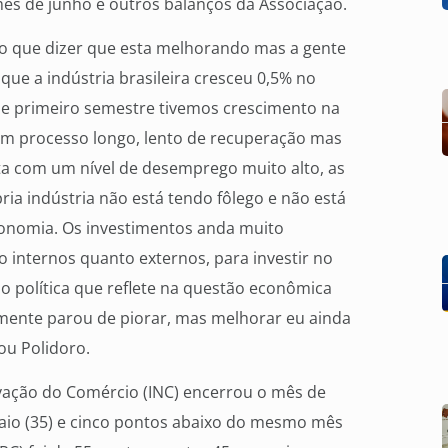
ês de junho e outros balanços da Associação.
do que dizer que esta melhorando mas a gente
ue a indústria brasileira cresceu 0,5% no
se primeiro semestre tivemos crescimento na
o um processo longo, lento de recuperação mas
sta com um nível de desemprego muito alto, as
a indústria não está tendo fôlego e não está
conomia. Os investimentos anda muito
o internos quanto externos, para investir no
o política que reflete na questão econômica
zmente parou de piorar, mas melhorar eu ainda
ou Polidoro.
vação do Comércio (INC) encerrou o mês de
maio (35) e cinco pontos abaixo do mesmo mês