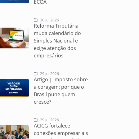
ECOA
30 jul 2026
Reforma Tributária
muda calendário do
Simples Nacional e
exige atenção dos
empresários
29 jul 2026
Artigo | Imposto sobre
a coragem: por que o
Brasil pune quem
cresce?
29 jul 2026
ACICG fortalece
conexões empresariais