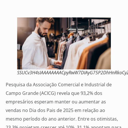
SSUCv3H4sIAAAAAAAACpyRwW7DIAyG75P2DhHnRkoCyZ
Pesquisa da Associação Comercial e Industrial de
Campo Grande (ACICG) revela que 93,2% dos
empresários esperam manter ou aumentar as
vendas no Dia dos Pais de 2025 em relação ao
mesmo período do ano anterior. Entre os otimistas,
23,3% projetam crescer até 10%, 31,1% apontam para