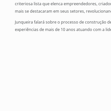
criteriosa lista que elenca empreendedores, criad
mais se destacaram em seus setores, revolucionan
Junqueira falará sobre o processo de construção d
experiências de mais de 10 anos atuando com a li
metodologias de sucesso.
“Todo o time que performa bem começa de uma boa
claras através de uma estratégia desenhada por bo
o que é preciso. Vamos falar sobre contratação, r
profissionais, que juntos podem dar bons resulta
Academy.
O gestor da Escola de Negócios da ACICG, Moacir Pe
colaborado para o aperfeiçoamento de profissiona
importante para empresários, gestores e liderança
pois aborda temáticas alinhadas às necessidades 