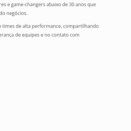
ores e game-changers abaixo de 30 anos que
do negócios.
e times de alta performance, compartilhando
derança de equipes e no contato com
 cultura, estabelecendo objetivos e metas
ns líderes, que dão o suporte e direção sobre
etenção, promoção, demissão e a evolução dos
dos à empresa,” esclarece o CEO da Gama
reira Júnior, explica que o Work Café tem
is da Capital. “O Work Café é um momento
s e tem se tornado cada vez mais estratégico,
locais, proporcionando conhecimento para