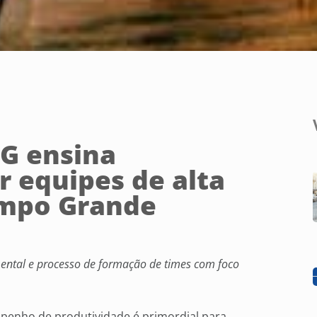
CG ensina
r equipes de alta
mpo Grande
 mental e processo de formação de times com foco
enho de produtividade é primordial para