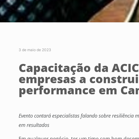
3 de maio de 2023
Capacitação da ACI
empresas a construi
performance em Ca
Evento contará especialistas falando sobre resiliência
em resultados
Em qualquer negócio, ter um time com bom desemp