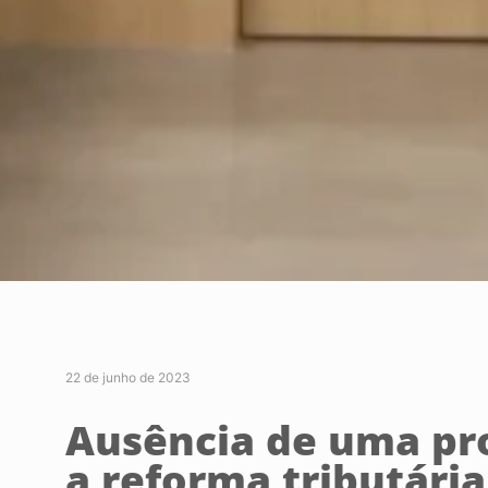
22 de junho de 2023
Ausência de uma pro
a reforma tributári