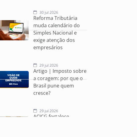
30 jul 2026
Reforma Tributária
muda calendário do
Simples Nacional e
exige atenção dos
empresários
29 jul 2026
Artigo | Imposto sobre
a coragem: por que o
Brasil pune quem
cresce?
29 jul 2026
ACICG fortalece
conexões empresariais
por meio da Rodada