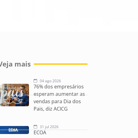
Veja mais
04 ago 2026
76% dos empresários
esperam aumentar as
vendas para Dia dos
Pais, diz ACICG
31 jul 2026
ECOA