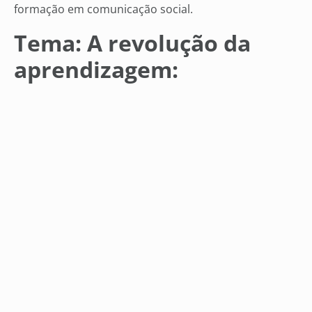
formação em comunicação social.
Tema: A revolução da
aprendizagem:
tecnologias que estão
mudando a forma de
aprender.
Richard Vasconcelos – Mestre em Tecnologias
Educacionais pela Universidade de Oxford, é CEO da
LEO Brasil, empresa global de capital aberto com três
décadas de experiência em soluções e tecnologias
educacionais customizadas, entregues a clientes em
mais de 50 países.