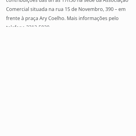
contribuições das 8h às 17h30 na sede da Associação
Comercial situada na rua 15 de Novembro, 390 – em
frente à praça Ary Coelho. Mais informações pelo
telefone 3312-5020.
Veja mais
04 ago 2026
76% dos empresários esperam
aumentar as vendas para Dia dos Pais,
diz ACICG
31 jul 2026
ECOA