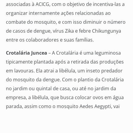
associadas à ACICG, com o objetivo de incentiva-las a
organizar internamente ações relacionadas ao
combate do mosquito, e com isso diminuir o número
de casos de dengue, vírus Zika e febre Chikungunya
entre os colaboradores e suas famílias.
Crotalária Juncea
– A Crotalária é uma leguminosa
tipicamente plantada após a retirada das produções
em lavouras. Ela atrai a libélula, um inseto predador
do mosquito da dengue. Com o plantio da Crotalária
no jardim ou quintal de casa, ou até no jardim da
empresa, a libélula, que busca colocar ovos em água
parada, assim como o mosquito Aedes Aegypti, vai
depositar seus ovos, essas larvas vão se alimentar
das larvas do mosquito transmissor da dengue