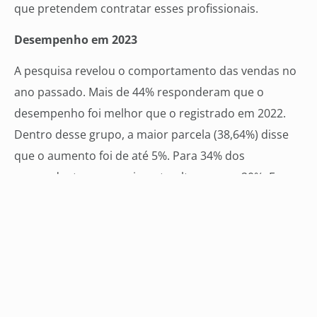
que pretendem contratar esses profissionais.
Desempenho em 2023
A pesquisa revelou o comportamento das vendas no
ano passado. Mais de 44% responderam que o
desempenho foi melhor que o registrado em 2022.
Dentro desse grupo, a maior parcela (38,64%) disse
que o aumento foi de até 5%. Para 34% dos
respondentes, o crescimento ultrapassou 20%. E
pouco mais de 27% dos empresários elevaram suas
vendas em até 10%.
O levantamento também constatou que 38,4%
tiveram o mesmo volume de negócios que em 2022.
Para 17,3% dos entrevistados, 2023 foi pior. Nesse