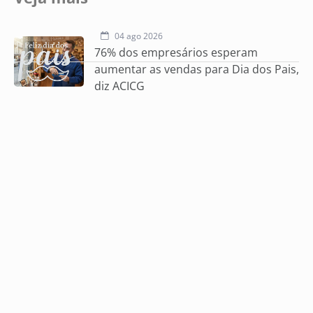
04 ago 2026
76% dos empresários esperam
aumentar as vendas para Dia dos Pais,
diz ACICG
31 jul 2026
ECOA
30 jul 2026
Reforma Tributária muda calendário
do Simples Nacional e exige atenção
dos empresários
29 jul 2026
Artigo | Imposto sobre a coragem: por
que o Brasil pune quem cresce?