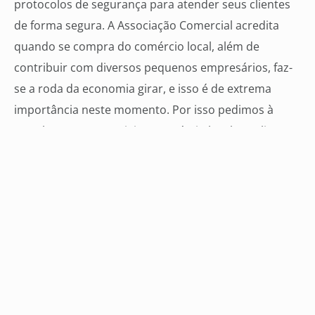
protocolos de segurança para atender seus clientes
de forma segura. A Associação Comercial acredita
quando se compra do comércio local, além de
contribuir com diversos pequenos empresários, faz-
se a roda da economia girar, e isso é de extrema
importância neste momento. Por isso pedimos à
população que prestigie o comércio local”, avalia o
presidente da ACICG, Renato Paniago.
Veja mais
04 ago 2026
76% dos empresários esperam
aumentar as vendas para Dia dos Pais,