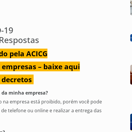
-19
 Respostas
do pela ACICG
 empresas – baixe aqui
 decretos
es da minha empresa?
co na empresa está proibido, porém você pode
de telefone ou online e realizar a entrega das