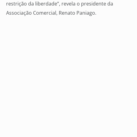
restrição da liberdade”, revela o presidente da
Associação Comercial, Renato Paniago.
Desempenho em 2022
A pesquisa ainda perguntou aos empresários como
foi o desempenho de seus negócios no ano passado.
A maioria, representada por cerca de 40%, respondeu
que se manteve igual a 2021.
Já 33% sinalizaram que houve crescimento. O maior
percentual desse grupo, cerca de 47%, indicou que o
desempenho de sua empresa foi de até 5% maior em
2022. 37% responderam que seus negócios
cresceram até 10%; e 16% sinalizaram alta de 20% dos
resultados.