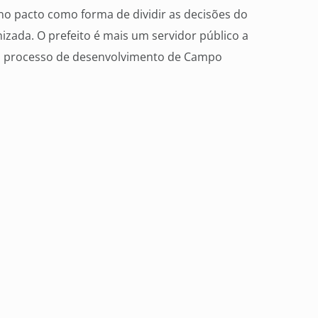
 no pacto como forma de dividir as decisões do
izada. O prefeito é mais um servidor público a
do processo de desenvolvimento de Campo
tou de imediato o convite da ACICG e
icipação de construção do plano de trabalho.
e é na crise que encontramos as melhores
 nova forma de fazer a gestão da cidade,
 Valente, comparou a prefeitura municipal
cumpre a função de carburador desse
m a cidade trabalham como engrenagens que
todos os atores que movimentam uma cidade
o apresente problemas. A cidade não é só a