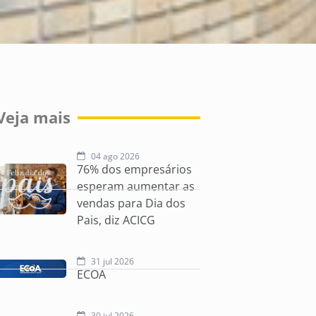
Veja mais
04 ago 2026
76% dos empresários
esperam aumentar as
vendas para Dia dos
Pais, diz ACICG
31 jul 2026
ECOA
30 jul 2026