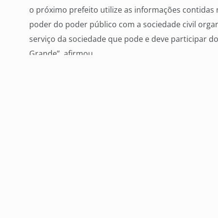
o próximo prefeito utilize as informações contidas
poder do poder público com a sociedade civil organ
serviço da sociedade que pode e deve participar 
Grande”, afirmou.
O presidente da OAB/MS, Mansour Karmouche, acei
assegurou o comprometimento da entidade na part
“O momento é propício para essa discussão porqu
respostas. Fazemos questão de contribuir com essa
compartilhando as responsabilidades”, declarou.
O membro do conselho político da ACICG, Frederico
com uma máquina em atividade, onde o executivo 
aparelho e os demais instrumentos que circunda
fazem essa máquina funcionar. “Precisamos que 
estejam unidos para que a máquina não quebre, nã