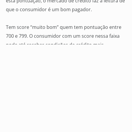
esta pontuação, o mercado de crédito faz a leitura de
que o consumidor é um bom pagador.
Tem score “muito bom” quem tem pontuação entre
700 e 799. O consumidor com um score nessa faixa
pode até receber condições de crédito mais
competitivas dos bancos, financeiras, instituições de
crédito e lojas.
São poucos os brasileiros que têm score excelente –
entre 800 e 1000 pontos. Por isso, são considerados
clientes muito especiais e as possiblidades de crédito
são ilimitadas.
Como consultar seu score?