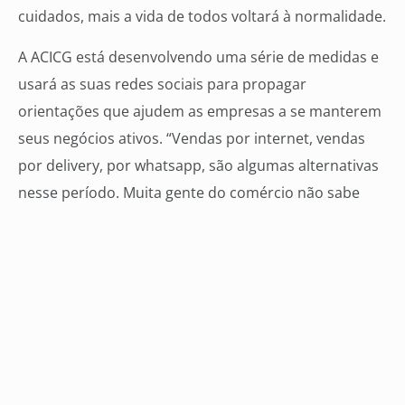
cuidados, mais a vida de todos voltará à normalidade.
A ACICG está desenvolvendo uma série de medidas e
usará as suas redes sociais para propagar
orientações que ajudem as empresas a se manterem
seus negócios ativos. “Vendas por internet, vendas
por delivery, por whatsapp, são algumas alternativas
nesse período. Muita gente do comércio não sabe
que consegue fazer isso e é nesse momento de
dificuldade que vamos evoluir muito. Procurem a
entidade, nós estamos prontos a atendê-los”,
reforçou Oshiro.
Recomendações
Consulte os canais de comunicação da ACICG