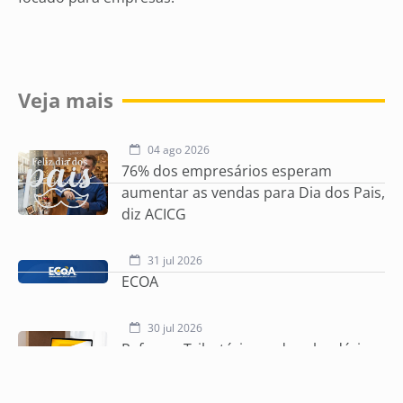
Veja mais
04 ago 2026
76% dos empresários esperam
aumentar as vendas para Dia dos Pais,
diz ACICG
31 jul 2026
ECOA
30 jul 2026
Reforma Tributária muda calendário
do Simples Nacional e exige atenção
dos empresários