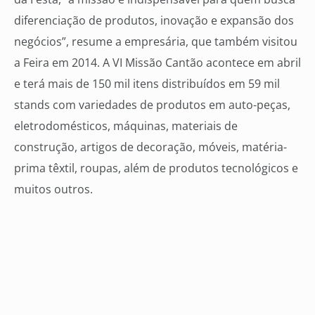
diferenciação de produtos, inovação e expansão dos
negócios”, resume a empresária, que também visitou
a Feira em 2014. A VI Missão Cantão acontece em abril
e terá mais de 150 mil itens distribuídos em 59 mil
stands com variedades de produtos em auto-peças,
eletrodomésticos, máquinas, materiais de
construção, artigos de decoração, móveis, matéria-
prima têxtil, roupas, além de produtos tecnológicos e
muitos outros.
Intercâmbio entre empresas O departamento de
Relações Internacionais da Associação Comercial atua
na promoção das conexões comerciais e
diplomáticas, fortalecendo laços entre o Brasil e
países estrangeiros através do intercâmbio