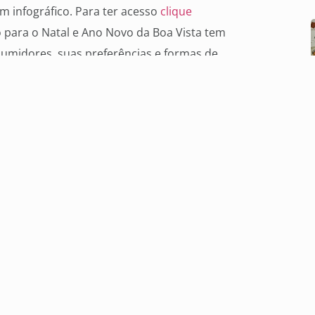
 infográfico. Para ter acesso
clique
para o Natal e Ano Novo da Boa Vista tem
umidores, suas preferências e formas de
odologia quantitativa, a pesquisa foi
de 2019, com 1.300 consumidores que acessam
midorpositivo.com.br
e que também
ara a leitura dos resultados considerar 3% de