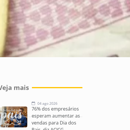
Veja mais
04 ago 2026
76% dos empresários
esperam aumentar as
vendas para Dia dos
Pais, diz ACICG