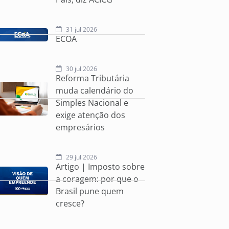
31 jul 2026
ECOA
30 jul 2026
Reforma Tributária
muda calendário do
Simples Nacional e
exige atenção dos
empresários
29 jul 2026
Artigo | Imposto sobre
a coragem: por que o
Brasil pune quem
cresce?