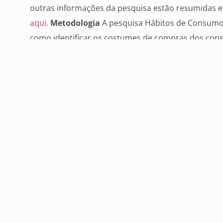
outras informações da pesquisa estão resumidas em
aqui.
Metodologia
A pesquisa Hábitos de Consumo 
como identificar os costumes de compras dos cons
pagamento usadas para quitar uma compra. Com met
realizada entre os meses de outubro e novembro 
o site Consumidor Positivo da Boa Vista
www.consu
responderam aos seus questionários eletrônicos. P
margem de erro e 95% de grau de confiança.
Voltar