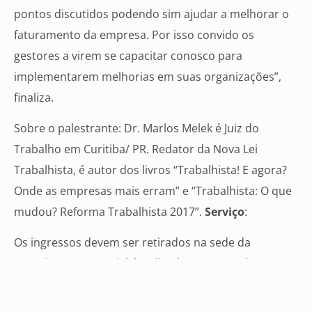
pontos discutidos podendo sim ajudar a melhorar o
faturamento da empresa. Por isso convido os
gestores a virem se capacitar conosco para
implementarem melhorias em suas organizações”,
finaliza.
Sobre o palestrante: Dr. Marlos Melek é Juiz do
Trabalho em Curitiba/ PR. Redator da Nova Lei
Trabalhista, é autor dos livros “Trabalhista! E agora?
Onde as empresas mais erram” e “Trabalhista: O que
mudou? Reforma Trabalhista 2017”.
Serviço
:
Os ingressos devem ser retirados na sede da
Associação Comercial, localizada na rua 15 de
Novembro, 390, Centro, mediante a troca de 1
brinquedo. O evento é aberto ao público e as vagas