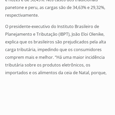
panetone e peru, as cargas são de 34,63% e 29,32%,
respectivamente.
O presidente-executivo do Instituto Brasileiro de
Planejamento e Tributação (IBPT), João Eloi Olenike,
explica que os brasileiros são prejudicados pela alta
carga tributária, impedindo que os consumidores
comprem mais e melhor. “Há uma maior incidência
tributária sobre os produtos eletrônicos, os
importados e os alimentos da ceia de Natal, porque,
de acordo com a característica da essencialidade de
cada um, que norteia o princípio da seletividade,
esses produtos são considerados supérfluos, na
visão do legislador. O panetone, o chester, o peru e o
pernil, itens que geralmente estão presentes na ceia