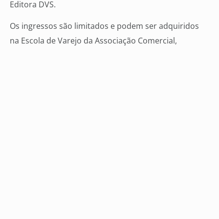
Editora DVS.
Os ingressos são limitados e podem ser adquiridos
na Escola de Varejo da Associação Comercial,
localizada na Rua 15 de Novembro, 390, Centro. Mais
informações pelos telefones (67) 3312-5058 / 98405-
4600, ou pelo e-mail
escoladevarejo@acicg.com.br
.
Serviço: Palestra, coquetel e roda de negócios –
“Mulher. Você na sua melhor versão”Data:
14 de
março, 19 horas
Local:
Buffet Yotedy – Rua Antônio
Maria Coelho, 6200
Informações:
(67) 3312-5058 / 98405-4600 /
escoladevarejo@acicg.com.br.