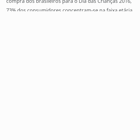
compra dos brasileiros para o Dia das Crianças 2016,
73% dos consumidores concentram-se na faixa etária
entre 25 a 44 anos. Quanto ao estado civil, 48% dos
consumidores são casados. 60% representam as
Classes DE, 35% a Classe C e 5% as Classes AB. 68%
concentram-se na região Sudeste e, destes, 50%
estão em São Paulo.
Sobre a pesquisa
A sondagem de hábitos de consumo para o Dia das
Crianças da Boa Vista SCPC utilizou a metodologia
quantitativa para realização da coleta das
informações, por meio eletrônico via internet. O
período de realização foi de 26 de agosto a 19 de
setembro de 2016. O universo da pesquisa é