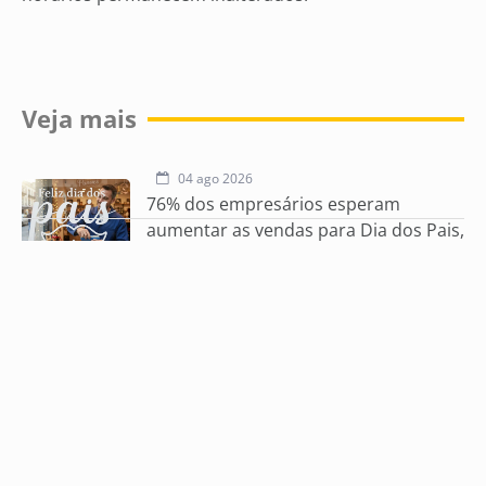
Veja mais
04 ago 2026
76% dos empresários esperam
aumentar as vendas para Dia dos Pais,
diz ACICG
31 jul 2026
ECOA
30 jul 2026
Reforma Tributária muda calendário
do Simples Nacional e exige atenção
dos empresários