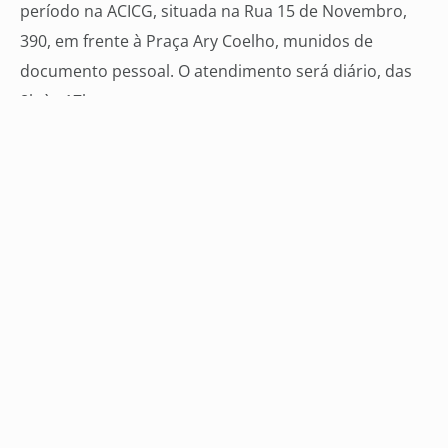
período na ACICG, situada na Rua 15 de Novembro,
390, em frente à Praça Ary Coelho, munidos de
documento pessoal. O atendimento será diário, das
8h às 17h.
Serviço gratuito
Durante a Campanha Nome Limpo, a ACICG espera
receber mais de 1,5 mil consumidores de Campo
Grande consultando o extrato de negativação de
débitos. A versão simplificada da consulta pode ser
feita gratuitamente, informando o CPF no balcão do
SCPC (Serviço Central de Proteção ao Crédito), que
fica dentro da entidade.