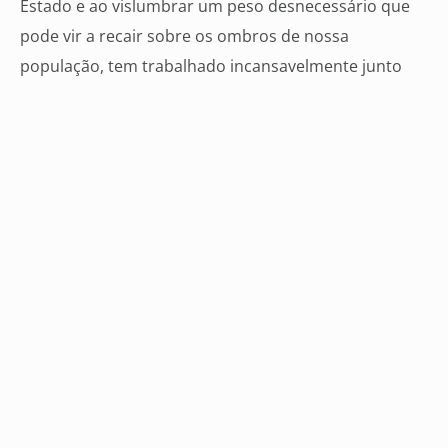
Estado e ao vislumbrar um peso desnecessário que
pode vir a recair sobre os ombros de nossa
população, tem trabalhado incansavelmente junto
aos nossos congressistas (deputados federais e
senadores) manifestando contrariedade à aprovação
de qualquer medida que implique em aumento de
impostos, desemprego e recessão econômica.
Assim, faremos agora a análise política da atuação
dos parlamentares do nosso Estado. Não obstante o
apelo da Associação Comercial e Industrial de Campo
Grande, da Associação Comercial e Empresarial de
Dourados e do SETLOG, que enviaram cartas, ofícios,
e-mails e postagens em redes sociais, os senadores
quedaram-se inertes ao clamor do setor empresarial
e do povo sul-mato-grossense, e votaram de acordo