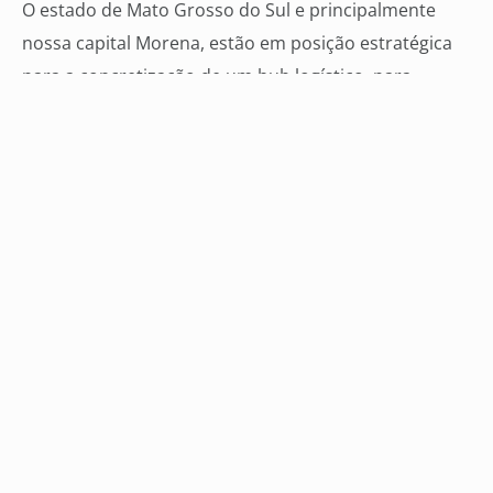
O estado de Mato Grosso do Sul e principalmente
nossa capital Morena, estão em posição estratégica
para a concretização de um hub logístico, para
atender o Centro-Oeste e demais regiões do Brasil na
distribuição de produtos oriundos de diversos países,
que usarão os caminhos mais favoráveis, com custos
menores que a logística convencional, usada
atualmente, para a escoação da produção.
O setor do turismo pode ser o caminho mais rápido,
para a integração com os demais países da América-
Latina, pois temos belezas naturais, fauna e flora
apreciadas no mundo inteiro, bem como os países da
rota também têm belezas que encantam, como a
Cordilheira dos Andes, Deserto do Atacama, Chaco
Paraguaio e Argentino, as salinas do Chile e Argentina