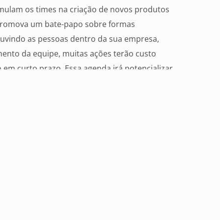
imulam os times na criação de novos produtos
e promova um bate-papo sobre formas
 ouvindo as pessoas dentro da sua empresa,
mento da equipe, muitas ações terão custo
em curto prazo. Essa agenda irá potencializar
práticas de gestão
Para obter o retorno
ovas tecnologias, o empresário precisa
eres em seu segmento e com os melhores
s acima da média possuem um propósito forte
Além disso, elas contam com um time que
os, realizam investimentos em educação,
rticipação em entidades de classe, geram
iam relacionamentos e resultados com adoção
am mobilidade e tragam consigo os
 uma melhor performance foi acelerada no