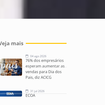
Veja mais
04 ago 2026
76% dos empresários
esperam aumentar as
vendas para Dia dos
Pais, diz ACICG
31 jul 2026
ECOA