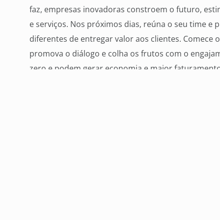
faz, empresas inovadoras constroem o futuro, est
e serviços. Nos próximos dias, reúna o seu time 
diferentes de entregar valor aos clientes. Comece
promova o diálogo e colha os frutos com o engaja
zero e podem gerar economia e maior faturamento 
suas operações nos próximos meses.
Adotar boas 
esperado com a aquisição ou desenvolvimento de n
adotar boas práticas utilizadas por empresas líd
índices de maturidade em processos. Organizaçõe
e muita disciplina na execução do planejamento. 
entende e colabora para o crescimento dos negóci
intercâmbios, treinamentos, reuniões setoriais, pa
retornos em elevação do capital intelectual, ampl
de plataformas de gestão modernas que possibilit
fundamentos da gestão empresarial. A corrida por