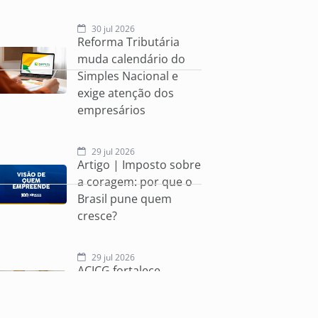
30 jul 2026
Reforma Tributária
muda calendário do
Simples Nacional e
exige atenção dos
empresários
29 jul 2026
Artigo | Imposto sobre
a coragem: por que o
Brasil pune quem
cresce?
29 jul 2026
ACICG fortalece
conexões empresariais
por meio da Rodada