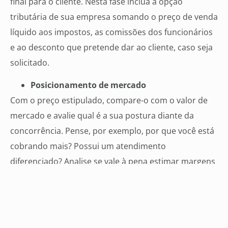
final para o cliente. Nesta fase inclua a opção
tributária de sua empresa somando o preço de venda
líquido aos impostos, as comissões dos funcionários
e ao desconto que pretende dar ao cliente, caso seja
solicitado.
Posicionamento de mercado
Com o preço estipulado, compare-o com o valor de
mercado e avalie qual é a sua postura diante da
concorrência. Pense, por exemplo, por que você está
cobrando mais? Possui um atendimento
diferenciado? Analise se vale à pena estimar margens
de lucro menores caso deseje vender seu produto a
um valor parecido ao dos concorrentes. Além disso,
você também deve considerar se o consumidor está
disposto a pagar o quanto você vai cobrar. Avalie os